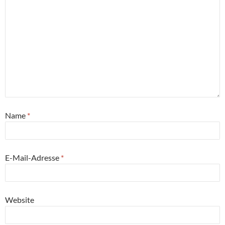
Name
*
E-Mail-Adresse
*
Website