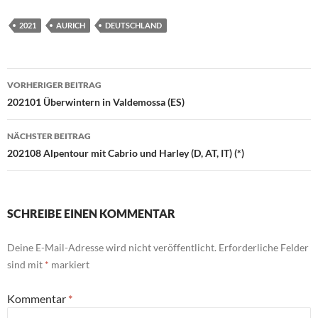
2021
AURICH
DEUTSCHLAND
Beitragsnavigation
VORHERIGER BEITRAG
202101 Überwintern in Valdemossa (ES)
NÄCHSTER BEITRAG
202108 Alpentour mit Cabrio und Harley (D, AT, IT) (*)
SCHREIBE EINEN KOMMENTAR
Deine E-Mail-Adresse wird nicht veröffentlicht.
Erforderliche Felder
sind mit
*
markiert
Kommentar
*