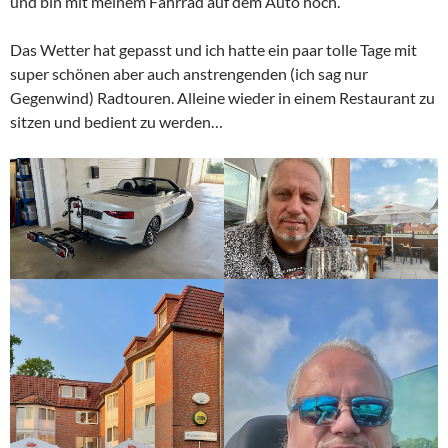
und bin mit meinem Fahrrad auf dem Auto hoch.
Das Wetter hat gepasst und ich hatte ein paar tolle Tage mit
super schönen aber auch anstrengenden (ich sag nur
Gegenwind) Radtouren. Alleine wieder in einem Restaurant zu
sitzen und bedient zu werden…