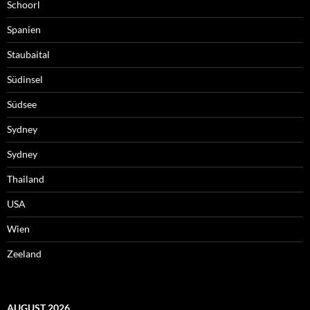
Schoorl
Spanien
Staubaital
Südinsel
Südsee
Sydney
Sydney
Thailand
USA
Wien
Zeeland
AUGUST 2026