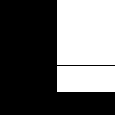
Beitragsnavigation