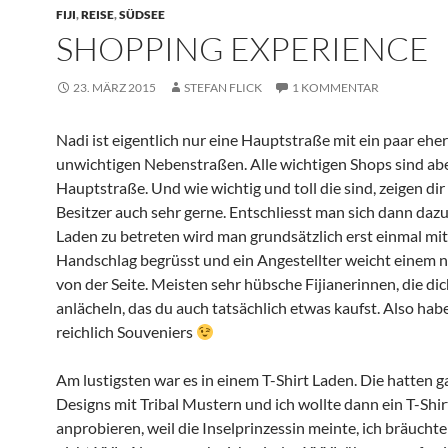
FIJI
,
REISE
,
SÜDSEE
SHOPPING EXPERIENCE
23. MÄRZ 2015
STEFAN FLICK
1 KOMMENTAR
Nadi ist eigentlich nur eine Hauptstraße mit ein paar eher
unwichtigen Nebenstraßen. Alle wichtigen Shops sind abe
Hauptstraße. Und wie wichtig und toll die sind, zeigen dir
Besitzer auch sehr gerne. Entschliesst man sich dann dazu
Laden zu betreten wird man grundsätzlich erst einmal mit
Handschlag begrüsst und ein Angestellter weicht einem 
von der Seite. Meisten sehr hübsche Fijianerinnen, die dic
anlächeln, das du auch tatsächlich etwas kaufst. Also habe
reichlich Souveniers
Am lustigsten war es in einem T-Shirt Laden. Die hatten g
Designs mit Tribal Mustern und ich wollte dann ein T-Shir
anprobieren, weil die Inselprinzessin meinte, ich bräuch