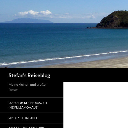
Zum
Inhalt
springen
Suchen
Stefan's Reiseblog
Meine kleinen und großen
Reisen
201501-04 KLEINE AUSZEIT
(NZ,FIJI,SAMOA,AUS)
201807 – THAILAND