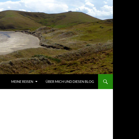
MEINE REISEN
ÜBER MICH UND DIESEN BLOG