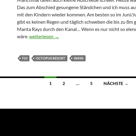
Das zum Abschied gesungene Ständchen und ich muss auf
mit den Kindern wieder kommen. Am besten so im Juni/Ju
gibt es keinen Regen und täglich schweben die bis zu 8m
Manta Rays durch den Kanal… Wenn es nur nicht so elen
Octopus Resort
wäre.
weiterlesen
→
FIJI
OCTOPUS RESORT
WAYA
1
2
…
5
NÄCHSTE →