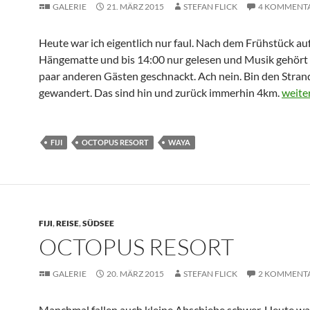
GALERIE
21. MÄRZ 2015
STEFAN FLICK
4 KOMMENT
Heute war ich eigentlich nur faul. Nach dem Frühstück auf 
Hängematte und bis 14:00 nur gelesen und Musik gehört 
paar anderen Gästen geschnackt. Ach nein. Bin den Stran
Octop
gewandert. Das sind hin und zurück immerhin 4km.
weite
FIJI
OCTOPUS RESORT
WAYA
FIJI
,
REISE
,
SÜDSEE
OCTOPUS RESORT
GALERIE
20. MÄRZ 2015
STEFAN FLICK
2 KOMMENT
Manchmal fallen auch kleine Abschiebe schwer. Heute war