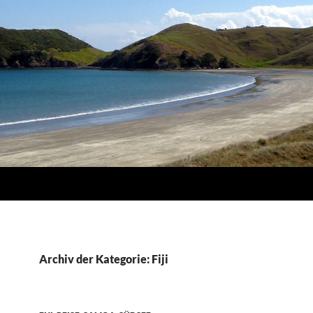
Archiv der Kategorie: Fiji