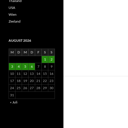
Thailand
USA
Wien
Zeeland
AUGUST 2026
M
D
M
D
F
S
S
1
2
3
4
5
6
7
8
9
10
11
12
13
14
15
16
17
18
19
20
21
22
23
24
25
26
27
28
29
30
31
« Juli